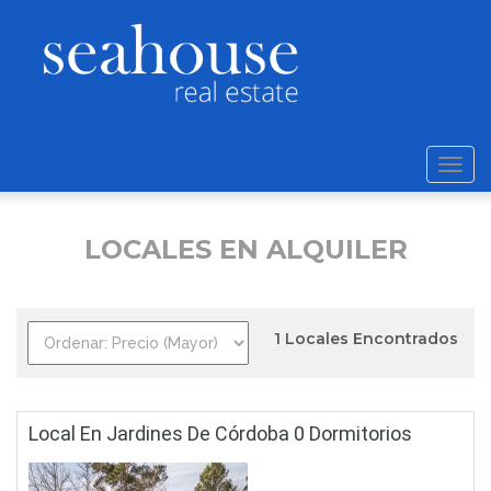
Alter
nave
LOCALES EN ALQUILER
1 Locales Encontrados
Local En Jardines De Córdoba 0 Dormitorios