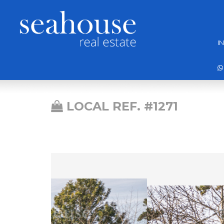
I
LOCAL REF. #1271