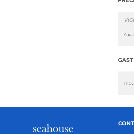
PREC
VIG
Anua
GAST
Impu
CON