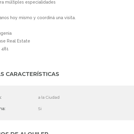
ra múltiples especialidades
anos hoy mismo y coordiná una visita.
ugenia
se Real Estate
 481
S CARACTERÍSTICAS
:
a la Ciudad
na:
Si