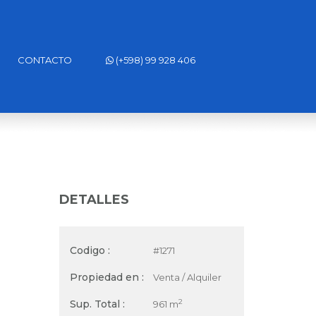
CONTACTO
(+598) 99 928 406
DETALLES
Codigo :
#1271
Propiedad en :
Venta / Alquiler
Sup. Total :
2
961 m